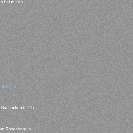
h bei mir an.
nberg in
uchackerstr. 117 ,
am Rosenberg in