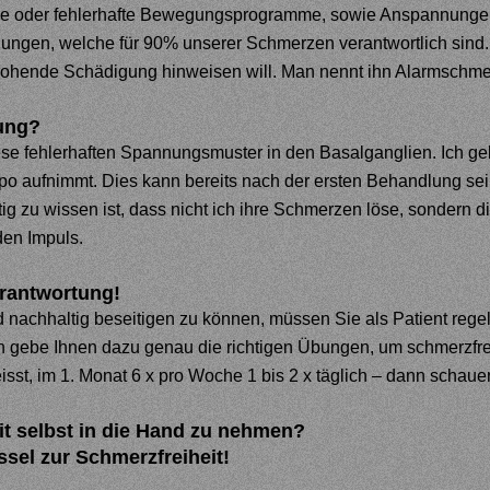
he oder fehlerhafte Bewegungsprogramme, sowie Anspannungen 
ngen, welche für 90% unserer Schmerzen verantwortlich sind. 
drohende Schädigung hinweisen will. Man nennt ihn Alarmschme
ung?
ese fehlerhaften Spannungsmuster in den Basalganglien. Ich geb
mpo
aufnimmt. Dies kann bereits nach der ersten Behandlung se
ig zu wissen ist, dass nicht ich ihre Schmerzen löse, sondern 
den Impuls.
rantwort
ung!
nachhaltig beseitigen zu können, müssen Sie als Patient rege
h gebe Ihnen dazu genau die
richtigen Übungen, um schmerzfre
sst, im 1. Monat 6 x pro Woche 1 bis 2 x täglich – dann schauen
it selbst in die Hand zu nehmen?
üssel zur Schmer
zfreiheit!