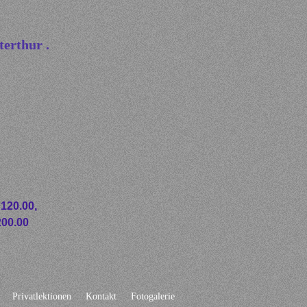
erthur .
20.00, ​
00.00
Privatlektionen
Kontakt
Fotogalerie