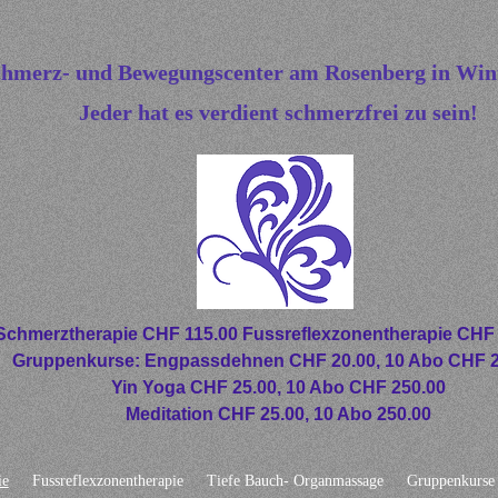
hmerz- und Bewegungscenter am Rosenberg in Wint
Jeder hat es verdient schmerzfrei zu sein!
Schmerztherapie CHF 115.00 Fussreflexzonentherapie CHF 1
Gruppenkurse: Engpassdehnen CHF 20.00, 10 Abo CHF 2
Yin Yoga CHF 25.00, 10 Abo CHF 250.00
Meditation CHF 25.00, 10 Abo 250.00
ie
Fussreflexzonentherapie
Tiefe Bauch- Organmassage
Gruppenkurse