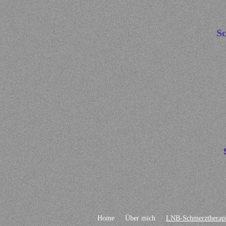
Sc
Home
Über mich
LNB-Schmerztherap